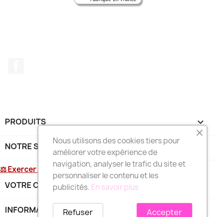
Facebook
PRODUITS

Nous utilisons des cookies tiers pour
NOTRE SOCIÉTÉ

améliorer votre expérience de
navigation, analyser le trafic du site et
⚖ Exercer mon droit de rétractation
personnaliser le contenu et les
VOTRE COMPTE

publicités.
En savoir plus
INFORMATIONS
keyboard_arrow_down
Refuser
Accepter