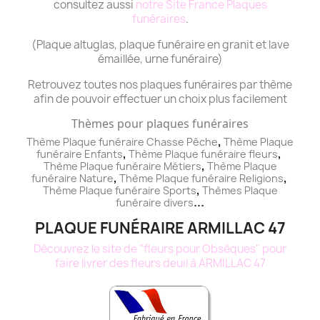
consultez aussi
notre Site France Plaques
funéraires
.
(Plaque altuglas, plaque funéraire en granit et lave
émaillée, urne funéraire)
Retrouvez toutes nos plaques funéraires par thème
afin de pouvoir effectuer un choix plus facilement
Thèmes pour plaques funéraires
,
Thème Plaque funéraire Chasse Pêche
Thème
Plaque
,
,
funéraire
Enfants
Thème
Plaque funéraire
fleurs
,
Thème
Plaque funéraire
Métiers
Thème
Plaque
,
,
funéraire
Nature
Thème
Plaque funéraire
Religions
,
Thème
Plaque funéraire
Sports
Thèmes
Plaque
...
funéraire
divers
PLAQUE FUNÉRAIRE ARMILLAC 47
Découvrez le site de "fleurs pour Obsèques" pour
faire livrer des fleurs deuil à ARMILLAC 47