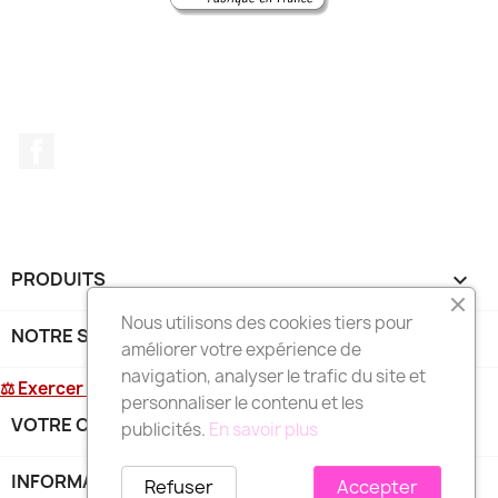
Facebook
PRODUITS

Nous utilisons des cookies tiers pour
NOTRE SOCIÉTÉ

améliorer votre expérience de
navigation, analyser le trafic du site et
⚖ Exercer mon droit de rétractation
personnaliser le contenu et les
VOTRE COMPTE

publicités.
En savoir plus
INFORMATIONS
keyboard_arrow_down
Refuser
Accepter