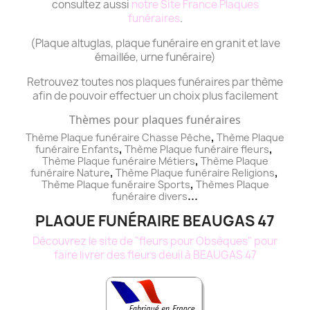
consultez aussi
notre Site France Plaques
funéraires
.
(Plaque altuglas, plaque funéraire en granit et lave
émaillée, urne funéraire)
Retrouvez toutes nos plaques funéraires par thème
afin de pouvoir effectuer un choix plus facilement
Thèmes pour plaques funéraires
,
Thème Plaque funéraire Chasse Pêche
Thème
Plaque
,
,
funéraire
Enfants
Thème
Plaque funéraire
fleurs
,
Thème
Plaque funéraire
Métiers
Thème
Plaque
,
,
funéraire
Nature
Thème
Plaque funéraire
Religions
,
Thème
Plaque funéraire
Sports
Thèmes
Plaque
...
funéraire
divers
PLAQUE FUNÉRAIRE BEAUGAS 47
Découvrez le site de "fleurs pour Obsèques" pour
faire livrer des fleurs deuil à BEAUGAS 47