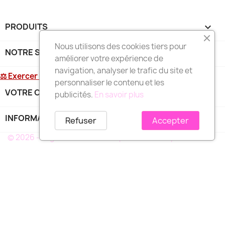
PRODUITS

Nous utilisons des cookies tiers pour
NOTRE SOCIÉTÉ

améliorer votre expérience de
navigation, analyser le trafic du site et
⚖ Exercer mon droit de rétractation
personnaliser le contenu et les
VOTRE COMPTE

publicités.
En savoir plus
INFORMATIONS
keyboard_arrow_down
Refuser
Accepter
© 2026 - Logiciel e-commerce par PrestaShop™