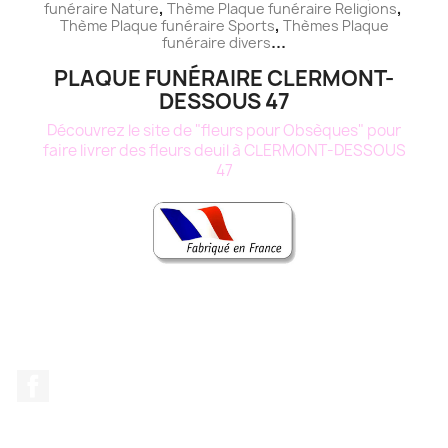
,
,
funéraire
Nature
Thème
Plaque funéraire
Religions
,
Thème
Plaque funéraire
Sports
Thèmes
Plaque
...
funéraire
divers
PLAQUE FUNÉRAIRE CLERMONT-
DESSOUS 47
Découvrez le site de "fleurs pour Obsèques" pour
faire livrer des fleurs deuil à CLERMONT-DESSOUS
47
Facebook