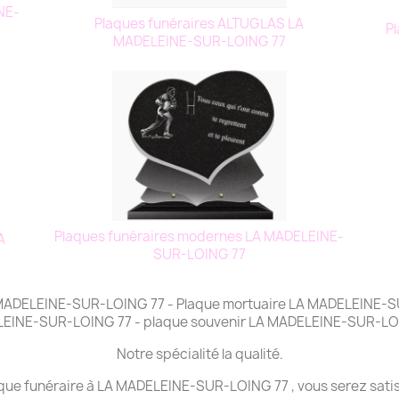
NE-
Plaques funéraires ALTUGLAS LA
Pl
MADELEINE-SUR-LOING 77
Plaques funéraires modernes LA MADELEINE-
A
SUR-LOING 77
A MADELEINE-SUR-LOING 77 - Plaque mortuaire LA MADELEINE-S
EINE-SUR-LOING 77 - plaque souvenir LA MADELEINE-SUR-LO
Notre spécialité la qualité.
aque funéraire à LA MADELEINE-SUR-LOING 77 , vous serez satis