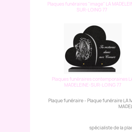
Plaques funéraires "image" LA MADELEI
SUR-LOING 77
Plaques funéraires contemporaines L
MADELEINE-SUR-LOING 77
Plaque funéraire - Plaque funéraire L
MADEL
spécialiste de la pl