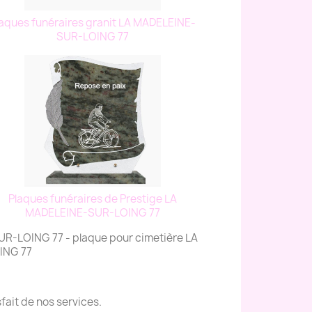
aques funéraires granit LA MADELEINE-
SUR-LOING 77
Plaques funéraires de Prestige LA
MADELEINE-SUR-LOING 77
UR-LOING 77 - plaque pour cimetière LA
ING 77
fait de nos services.