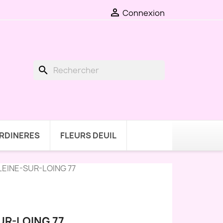

Connexion
search
ARDINERES
FLEURS DEUIL
EINE-SUR-LOING 77
UR-LOING 77