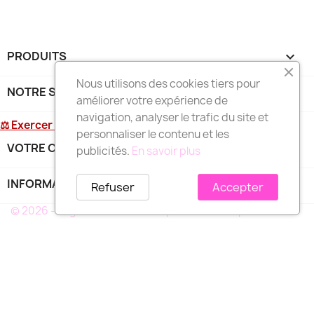
PRODUITS

Nous utilisons des cookies tiers pour
NOTRE SOCIÉTÉ

améliorer votre expérience de
navigation, analyser le trafic du site et
⚖ Exercer mon droit de rétractation
personnaliser le contenu et les
VOTRE COMPTE

publicités.
En savoir plus
INFORMATIONS
keyboard_arrow_down
Refuser
Accepter
© 2026 - Logiciel e-commerce par PrestaShop™