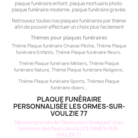
plaque funéraire enfant. plaque mortuaire photo.
plaque funéraire moderne. plaque funéraire gravée,
Retrouvez toutes nos plaques funéraires par thème
afin de pouvoir effectuer un choix plus facilement
Thèmes pour plaques funéraires
,
Thème Plaque funéraire Chasse Pêche
Thème
Plaque
,
,
funéraire
Enfants
Thème
Plaque funéraire
fleurs
,
Thème
Plaque funéraire
Métiers
Thème
Plaque
,
,
funéraire
Nature
Thème
Plaque funéraire
Religions
,
Thème
Plaque funéraire
Sports
Thèmes
Plaque
...
funéraire
divers
PLAQUE FUNÉRAIRE
PERSONNALISÉE LES ORMES-SUR-
VOULZIE 77
Découvrez le site de "fleurs pour Obsèques" pour
faire livrer des fleurs deuil à LES ORMES-SUR-
VOULZIE 77