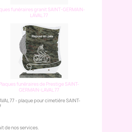
aques funéraires granit SAINT-GERMAIN-
LAVAL 77
Plaques funéraires de Prestige SAINT-
GERMAIN-LAVAL 77
AL 77 - plaque pour cimetière SAINT-
7
it de nos services.