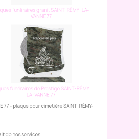
aques funéraires granit SAINT-RÉMY-LA-
VANNE 77
ques funéraires de Prestige SAINT-RÉMY-
LA-VANNE 77
 77 - plaque pour cimetière SAINT-RÉMY-
it de nos services.