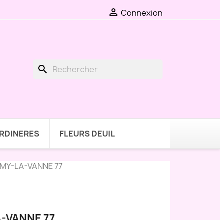

Connexion
search
ARDINERES
FLEURS DEUIL
MY-LA-VANNE 77
-VANNE 77