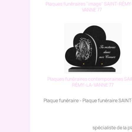
Plaques funéraires "image" SAINT-RÉMY
VANNE 77
Plaques funéraires contemporaines SAI
RÉMY-LA-VANNE 77
Plaque funéraire - Plaque funéraire SA
spécialiste de la 