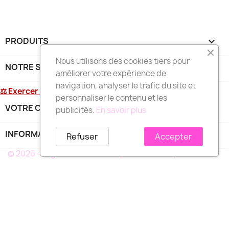
PRODUITS

Nous utilisons des cookies tiers pour
NOTRE SOCIÉTÉ

améliorer votre expérience de
navigation, analyser le trafic du site et
⚖ Exercer mon droit de rétractation
personnaliser le contenu et les
VOTRE COMPTE

publicités.
En savoir plus
INFORMATIONS
keyboard_arrow_down
Refuser
Accepter
© 2026 - Logiciel e-commerce par PrestaShop™