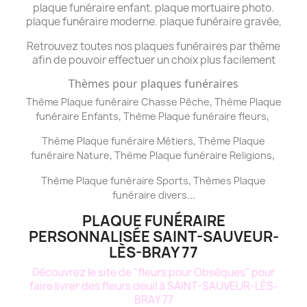
plaque funéraire enfant. plaque mortuaire photo.
plaque funéraire moderne. plaque funéraire gravée,
Retrouvez toutes nos plaques funéraires par thème
afin de pouvoir effectuer un choix plus facilement
Thèmes pour plaques funéraires
,
Thème Plaque funéraire Chasse Pêche
Thème
Plaque
,
,
funéraire
Enfants
Thème
Plaque funéraire
fleurs
,
Thème
Plaque funéraire
Métiers
Thème
Plaque
,
,
funéraire
Nature
Thème
Plaque funéraire
Religions
,
Thème
Plaque funéraire
Sports
Thèmes
Plaque
...
funéraire
divers
PLAQUE FUNÉRAIRE
PERSONNALISÉE SAINT-SAUVEUR-
LÈS-BRAY 77
Découvrez le site de "fleurs pour Obsèques" pour
faire livrer des fleurs deuil à SAINT-SAUVEUR-LÈS-
BRAY 77