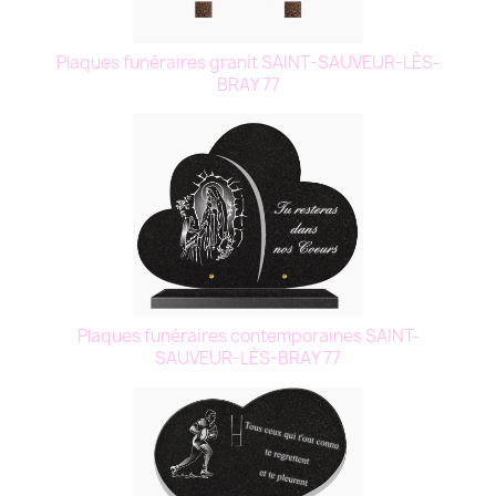
Plaques funéraires granit SAINT-SAUVEUR-LÈS-
BRAY 77
Plaques funéraires contemporaines SAINT-
SAUVEUR-LÈS-BRAY 77