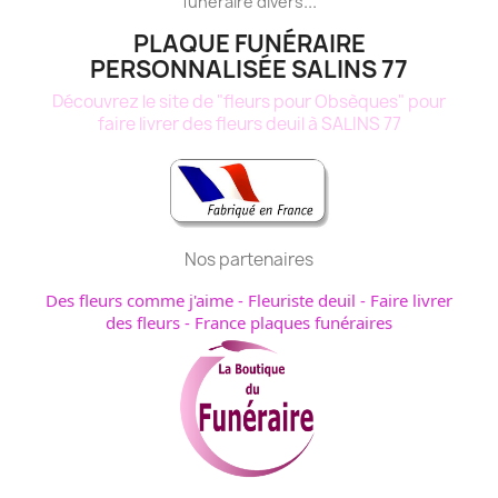
...
funéraire
divers
PLAQUE FUNÉRAIRE
PERSONNALISÉE SALINS 77
Découvrez le site de "fleurs pour Obsèques" pour
faire livrer des fleurs deuil à SALINS 77
Nos partenaires
Des fleurs comme j'aime
-
Fleuriste deuil
-
Faire livrer
des fleurs
-
France plaques funéraires