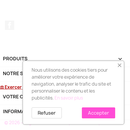
Facebook
PRODUITS

Nous utilisons des cookies tiers pour
NOTRE SOCIÉTÉ

améliorer votre expérience de
navigation, analyser le trafic du site et
⚖ Exercer mon droit de rétractation
personnaliser le contenu et les
VOTRE COMPTE

publicités.
En savoir plus
INFORMATIONS
keyboard_arrow_down
Refuser
Accepter
© 2026 - Logiciel e-commerce par PrestaShop™