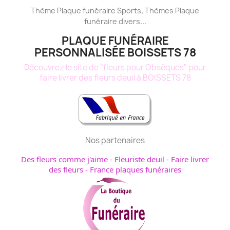
,
Thème
Plaque funéraire
Sports
Thèmes
Plaque
...
funéraire
divers
PLAQUE FUNÉRAIRE
PERSONNALISÉE BOISSETS 78
Découvrez le site de "fleurs pour Obsèques" pour
faire livrer des fleurs deuil à BOISSETS 78
Nos partenaires
Des fleurs comme j'aime
-
Fleuriste deuil
-
Faire livrer
des fleurs
-
France plaques funéraires