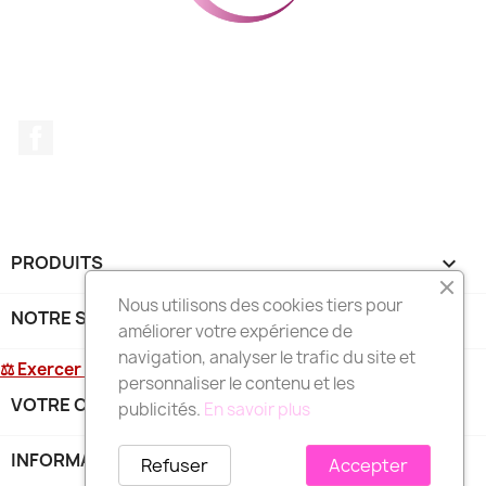
Facebook
PRODUITS

Nous utilisons des cookies tiers pour
NOTRE SOCIÉTÉ

améliorer votre expérience de
navigation, analyser le trafic du site et
⚖ Exercer mon droit de rétractation
personnaliser le contenu et les
VOTRE COMPTE

publicités.
En savoir plus
INFORMATIONS
keyboard_arrow_down
Refuser
Accepter