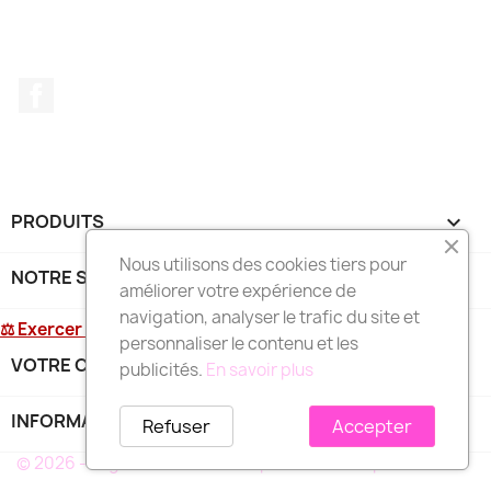
Facebook
PRODUITS

Nous utilisons des cookies tiers pour
NOTRE SOCIÉTÉ

améliorer votre expérience de
navigation, analyser le trafic du site et
⚖ Exercer mon droit de rétractation
personnaliser le contenu et les
VOTRE COMPTE

publicités.
En savoir plus
INFORMATIONS
keyboard_arrow_down
Refuser
Accepter
© 2026 - Logiciel e-commerce par PrestaShop™