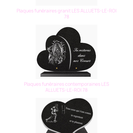
Plaques funéraires granit LES ALLUETS-LE-ROI
78
Plaques funéraires contemporaines LES
ALLUETS-LE-ROI 78