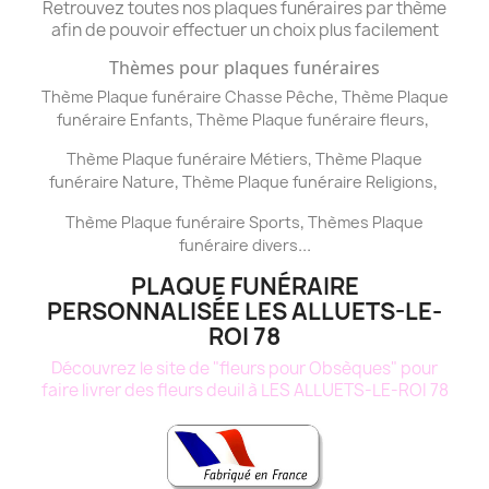
Retrouvez toutes nos plaques funéraires par thème
afin de pouvoir effectuer un choix plus facilement
Thèmes pour plaques funéraires
,
Thème Plaque funéraire Chasse Pêche
Thème
Plaque
,
,
funéraire
Enfants
Thème
Plaque funéraire
fleurs
,
Thème
Plaque funéraire
Métiers
Thème
Plaque
,
,
funéraire
Nature
Thème
Plaque funéraire
Religions
,
Thème
Plaque funéraire
Sports
Thèmes
Plaque
...
funéraire
divers
PLAQUE FUNÉRAIRE
PERSONNALISÉE LES ALLUETS-LE-
ROI 78
Découvrez le site de "fleurs pour Obsèques" pour
faire livrer des fleurs deuil à LES ALLUETS-LE-ROI 78