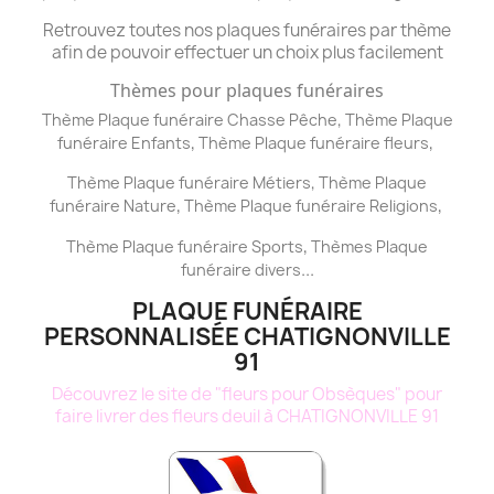
Retrouvez toutes nos plaques funéraires par thème
afin de pouvoir effectuer un choix plus facilement
Thèmes pour plaques funéraires
,
Thème Plaque funéraire Chasse Pêche
Thème
Plaque
,
,
funéraire
Enfants
Thème
Plaque funéraire
fleurs
,
Thème
Plaque funéraire
Métiers
Thème
Plaque
,
,
funéraire
Nature
Thème
Plaque funéraire
Religions
,
Thème
Plaque funéraire
Sports
Thèmes
Plaque
...
funéraire
divers
PLAQUE FUNÉRAIRE
PERSONNALISÉE CHATIGNONVILLE
91
Découvrez le site de "fleurs pour Obsèques" pour
faire livrer des fleurs deuil à CHATIGNONVILLE 91