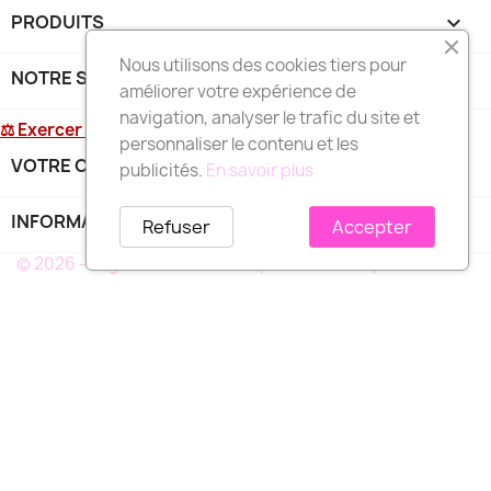
PRODUITS

Nous utilisons des cookies tiers pour
NOTRE SOCIÉTÉ

améliorer votre expérience de
navigation, analyser le trafic du site et
⚖ Exercer mon droit de rétractation
personnaliser le contenu et les
VOTRE COMPTE

publicités.
En savoir plus
INFORMATIONS
keyboard_arrow_down
Refuser
Accepter
© 2026 - Logiciel e-commerce par PrestaShop™