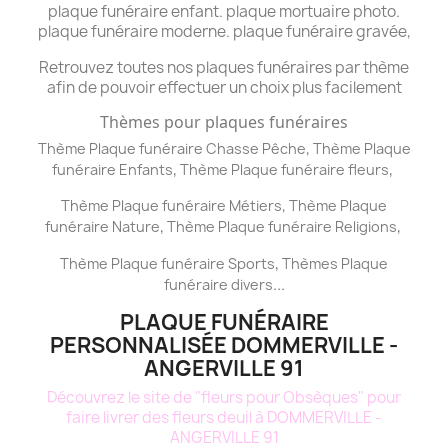
plaque funéraire enfant. plaque mortuaire photo.
plaque funéraire moderne. plaque funéraire gravée,
Retrouvez toutes nos plaques funéraires par thème
afin de pouvoir effectuer un choix plus facilement
Thèmes pour plaques funéraires
,
Thème Plaque funéraire Chasse Pêche
Thème
Plaque
,
,
funéraire
Enfants
Thème
Plaque funéraire
fleurs
,
Thème
Plaque funéraire
Métiers
Thème
Plaque
,
,
funéraire
Nature
Thème
Plaque funéraire
Religions
,
Thème
Plaque funéraire
Sports
Thèmes
Plaque
...
funéraire
divers
PLAQUE FUNÉRAIRE
PERSONNALISÉE DOMMERVILLE -
ANGERVILLE 91
Découvrez le site de "fleurs pour Obsèques" pour
faire livrer des fleurs deuil à DOMMERVILLE -
ANGERVILLE 91