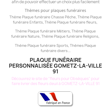
afin de pouvoir effectuer un choix plus facilement
Thèmes pour plaques funéraires
,
Thème Plaque funéraire Chasse Pêche
Thème
Plaque
,
,
funéraire
Enfants
Thème
Plaque funéraire
fleurs
,
Thème
Plaque funéraire
Métiers
Thème
Plaque
,
,
funéraire
Nature
Thème
Plaque funéraire
Religions
,
Thème
Plaque funéraire
Sports
Thèmes
Plaque
...
funéraire
divers
PLAQUE FUNÉRAIRE
PERSONNALISÉE GOMETZ-LA-VILLE
91
Découvrez le site de "fleurs pour Obsèques" pour
faire livrer des fleurs deuil à GOMETZ-LA-VILLE 91