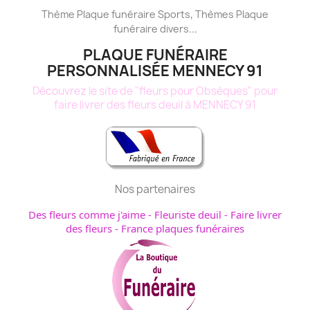
,
Thème
Plaque funéraire
Sports
Thèmes
Plaque
...
funéraire
divers
PLAQUE FUNÉRAIRE
PERSONNALISÉE MENNECY 91
Découvrez le site de "fleurs pour Obsèques" pour
faire livrer des fleurs deuil à MENNECY 91
Nos partenaires
Des fleurs comme j'aime
-
Fleuriste deuil
-
Faire livrer
des fleurs
-
France plaques funéraires