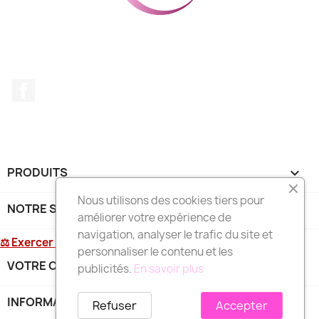
Facebook
PRODUITS

Nous utilisons des cookies tiers pour
NOTRE SOCIÉTÉ

améliorer votre expérience de
navigation, analyser le trafic du site et
⚖ Exercer mon droit de rétractation
personnaliser le contenu et les
VOTRE COMPTE

publicités.
En savoir plus
INFORMATIONS
keyboard_arrow_down
Refuser
Accepter