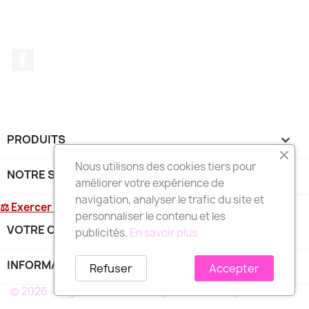
Facebook
PRODUITS

Nous utilisons des cookies tiers pour
NOTRE SOCIÉTÉ

améliorer votre expérience de
navigation, analyser le trafic du site et
⚖ Exercer mon droit de rétractation
personnaliser le contenu et les
VOTRE COMPTE

publicités.
En savoir plus
INFORMATIONS
keyboard_arrow_down
Refuser
Accepter
© 2026 - Logiciel e-commerce par PrestaShop™