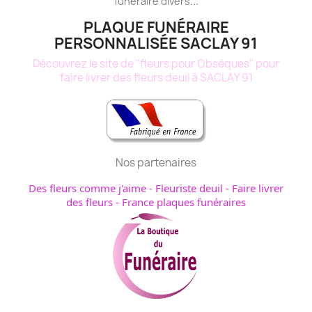
...
funéraire
divers
PLAQUE FUNÉRAIRE
PERSONNALISÉE SACLAY 91
Découvrez le site de "fleurs pour Obsèques" pour
faire livrer des fleurs deuil à SACLAY 91
Nos partenaires
Des fleurs comme j'aime
-
Fleuriste deuil
-
Faire livrer
des fleurs
-
France plaques funéraires